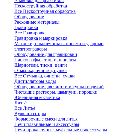
Упаковка для реактивов
Пескоструйная обработка
Все Пескоструйная обработка
Оборудование
Расходные материалы
Гравировка
Все Гравировка
Гравировка и маркировка
Матовки, наконечники - пневмо и ударные,
электрограверы
Оборудование для гравировки
Пантографы, станки, шрифты
Шарногели, тиски, цанги
Отмывка, очистка, сушка
Все Отмывка, очистка, сушка
Дистилляторы воды
Оборудование для чистки и сушки изделий
Чистящие растворы, шампуни, порошки
Ювелирная косметика
Литьё
Все Литьё
Вулканизаторы
Формовочные смеси для литья
Печи плавильные и аксессуары
Печи прокалочные, муфельные и аксессуары