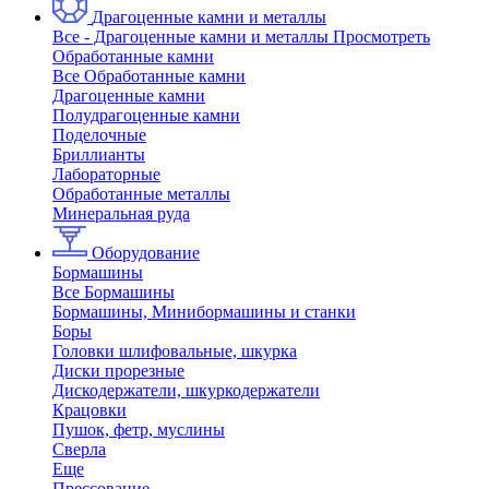
Драгоценные камни и металлы
Все - Драгоценные камни и металлы
Просмотреть
Обработанные камни
Все Обработанные камни
Драгоценные камни
Полудрагоценные камни
Поделочные
Бриллианты
Лабораторные
Обработанные металлы
Минеральная руда
Оборудование
Бормашины
Все Бормашины
Бормашины, Минибормашины и станки
Боры
Головки шлифовальные, шкурка
Диски прорезные
Дискодержатели, шкуркодержатели
Крацовки
Пушок, фетр, муслины
Сверла
Еще
Прессование