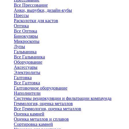
Все Прессование
Анки, вырубки, дизайн-кубы
Прессы
Расколотки для кастов
Оптика
Все Оптика
Бинокуляры
Микроскопы
Лупы
Гальваника
Все Гальваника
Оборудование
Аксессуары
Электролиты
Галтовка
Все Галтовка
Галтовочное оборудование
Наполнители
Системы рециркуляции и фильтрации компаунда
Геммология, оценка металлов
Все Геммология, оценка металлов
Оценка камней
Оценка металлов и сплавов
Сортировка камней