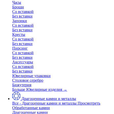
Часы
Броши
Со вставкой
Без вставки
Запонки
Со вставкой
Без вставки
Кресты
Со вставкой
Без вставки
Пирсинг
Со вставкой
Без вставки
Аксессуары
Со вставкой
Без вставки
Ювелирные упаковки
Столовое серебро
Бижутерия
Больше Ювелирные изделия
→
Драгоценные камни и металлы
Все - Драгоценные камни и металлы
Просмотреть
Обработанные камни
Драгоценные камни