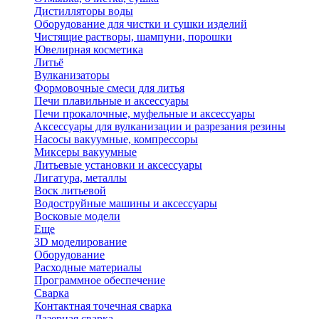
Дистилляторы воды
Оборудование для чистки и сушки изделий
Чистящие растворы, шампуни, порошки
Ювелирная косметика
Литьё
Вулканизаторы
Формовочные смеси для литья
Печи плавильные и аксессуары
Печи прокалочные, муфельные и аксессуары
Аксессуары для вулканизации и разрезания резины
Насосы вакуумные, компрессоры
Миксеры вакуумные
Литьевые установки и аксессуары
Лигатура, металлы
Воск литьевой
Водоструйные машины и аксессуары
Восковые модели
Еще
3D моделирование
Оборудование
Расходные материалы
Программное обеспечение
Сварка
Контактная точечная сварка
Лазерная сварка