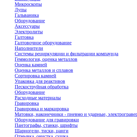
Микроскопы
Лупы
Гальваника
Оборудование
Аксессуары
Электролиты
Галтовка
Галтовочное оборудование
Наполнители
Системы рециркуляции и фильтрации компаунда
Геммология, оценка металлов
Оценка камней
Оценка металлов и сплавов
Сортировка камней
Упаковка для реактивов
Пескоструйная обработка
Оборудование
Расходные материалы
Гравировка
Гравировка и маркировка
Матовки, наконечники - пневмо и ударные, электрограве
Оборудование для гравировки
Пантографы, станки, шрифты
Шарногели, тиски, цанги
Отмывка, очистка, сушка