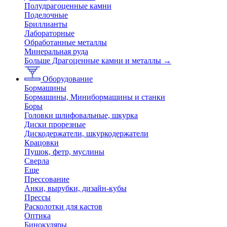
Полудрагоценные камни
Поделочные
Бриллианты
Лабораторные
Обработанные металлы
Минеральная руда
Больше Драгоценные камни и металлы
→
Оборудование
Бормашины
Бормашины, Минибормашины и станки
Боры
Головки шлифовальные, шкурка
Диски прорезные
Дискодержатели, шкуркодержатели
Крацовки
Пушок, фетр, муслины
Сверла
Еще
Прессование
Анки, вырубки, дизайн-кубы
Прессы
Расколотки для кастов
Оптика
Бинокуляры