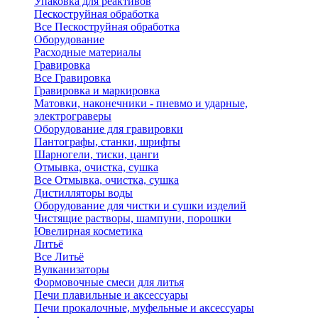
Упаковка для реактивов
Пескоструйная обработка
Все Пескоструйная обработка
Оборудование
Расходные материалы
Гравировка
Все Гравировка
Гравировка и маркировка
Матовки, наконечники - пневмо и ударные,
электрограверы
Оборудование для гравировки
Пантографы, станки, шрифты
Шарногели, тиски, цанги
Отмывка, очистка, сушка
Все Отмывка, очистка, сушка
Дистилляторы воды
Оборудование для чистки и сушки изделий
Чистящие растворы, шампуни, порошки
Ювелирная косметика
Литьё
Все Литьё
Вулканизаторы
Формовочные смеси для литья
Печи плавильные и аксессуары
Печи прокалочные, муфельные и аксессуары