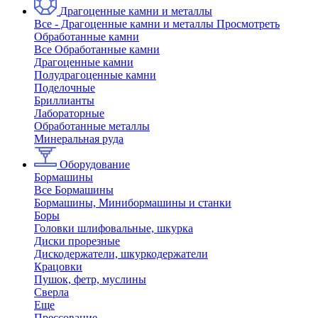
Драгоценные камни и металлы
Все - Драгоценные камни и металлы
Просмотреть
Обработанные камни
Все Обработанные камни
Драгоценные камни
Полудрагоценные камни
Поделочные
Бриллианты
Лабораторные
Обработанные металлы
Минеральная руда
Оборудование
Бормашины
Все Бормашины
Бормашины, Минибормашины и станки
Боры
Головки шлифовальные, шкурка
Диски прорезные
Дискодержатели, шкуркодержатели
Крацовки
Пушок, фетр, муслины
Сверла
Еще
Прессование