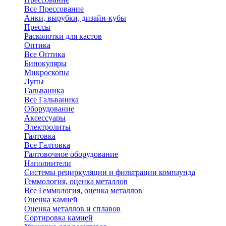
Все Прессование
Анки, вырубки, дизайн-кубы
Прессы
Расколотки для кастов
Оптика
Все Оптика
Бинокуляры
Микроскопы
Лупы
Гальваника
Все Гальваника
Оборудование
Аксессуары
Электролиты
Галтовка
Все Галтовка
Галтовочное оборудование
Наполнители
Системы рециркуляции и фильтрации компаунда
Геммология, оценка металлов
Все Геммология, оценка металлов
Оценка камней
Оценка металлов и сплавов
Сортировка камней