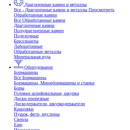
Драгоценные камни и металлы
Все - Драгоценные камни и металлы
Просмотреть
Обработанные камни
Все Обработанные камни
Драгоценные камни
Полудрагоценные камни
Поделочные
Бриллианты
Лабораторные
Обработанные металлы
Минеральная руда
Оборудование
Бормашины
Все Бормашины
Бормашины, Минибормашины и станки
Боры
Головки шлифовальные, шкурка
Диски прорезные
Дискодержатели, шкуркодержатели
Крацовки
Пушок, фетр, муслины
Сверла
Еще
Прессование