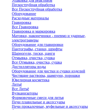
Упаковка для реактивов
Пескоструйная обработка
Все Пескоструйная обработка
Оборудование
Расходные материалы
Гравировка
Все Гравировка
Гравировка и маркировка
Матовки, наконечники - пневмо и ударные,
электрограверы
Оборудование для гравировки
Пантографы, станки, шрифты
Шарногели, тиски, цанги
Отмывка, очистка, сушка
Все Отмывка, очистка, сушка
Дистилляторы воды
Оборудование для чистки и сушки изделий
Чистящие растворы, шампуни, порошки
Ювелирная косметика
Литьё
Все Литьё
Вулканизаторы
Формовочные смеси для литья
Печи плавильные и аксессуары
Печи прокалочные, муфельные и аксессуары