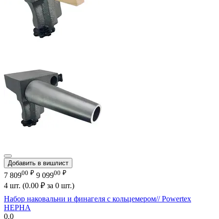
Добавить в вишлист
00
₽
00
₽
7 809
9 099
4 шт. (
0.00
₽
за 0 шт.)
Набор наковальни и финагеля с кольцемером// Powertex
НЕРНА
0.0