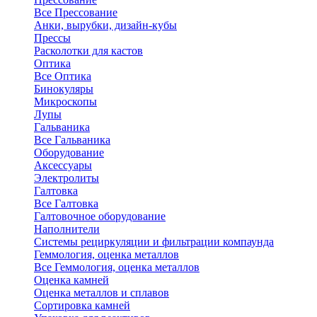
Все Прессование
Анки, вырубки, дизайн-кубы
Прессы
Расколотки для кастов
Оптика
Все Оптика
Бинокуляры
Микроскопы
Лупы
Гальваника
Все Гальваника
Оборудование
Аксессуары
Электролиты
Галтовка
Все Галтовка
Галтовочное оборудование
Наполнители
Системы рециркуляции и фильтрации компаунда
Геммология, оценка металлов
Все Геммология, оценка металлов
Оценка камней
Оценка металлов и сплавов
Сортировка камней