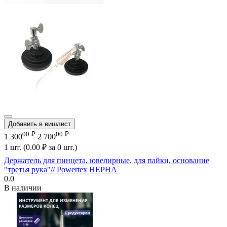
Добавить в вишлист
00
₽
00
₽
1 300
2 700
1 шт. (
0.00
₽
за 0 шт.)
Держатель для пинцета, ювелирные, для пайки, основание
"третья рука"// Powertex НЕРНА
0.0
В наличии