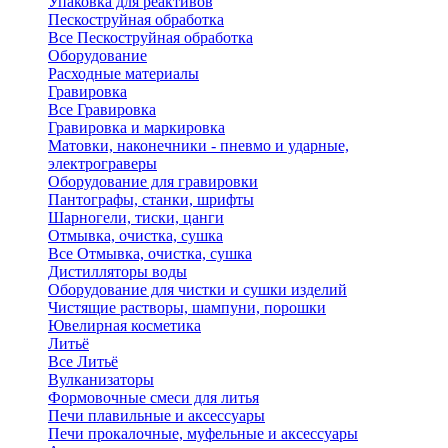
Упаковка для реактивов
Пескоструйная обработка
Все Пескоструйная обработка
Оборудование
Расходные материалы
Гравировка
Все Гравировка
Гравировка и маркировка
Матовки, наконечники - пневмо и ударные,
электрограверы
Оборудование для гравировки
Пантографы, станки, шрифты
Шарногели, тиски, цанги
Отмывка, очистка, сушка
Все Отмывка, очистка, сушка
Дистилляторы воды
Оборудование для чистки и сушки изделий
Чистящие растворы, шампуни, порошки
Ювелирная косметика
Литьё
Все Литьё
Вулканизаторы
Формовочные смеси для литья
Печи плавильные и аксессуары
Печи прокалочные, муфельные и аксессуары