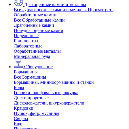
Драгоценные камни и металлы
Все - Драгоценные камни и металлы
Просмотреть
Обработанные камни
Все Обработанные камни
Драгоценные камни
Полудрагоценные камни
Поделочные
Бриллианты
Лабораторные
Обработанные металлы
Минеральная руда
Оборудование
Бормашины
Все Бормашины
Бормашины, Минибормашины и станки
Боры
Головки шлифовальные, шкурка
Диски прорезные
Дискодержатели, шкуркодержатели
Крацовки
Пушок, фетр, муслины
Сверла
Еще
Прессование