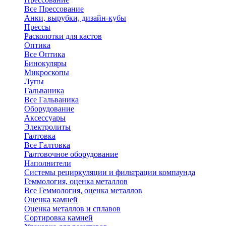
Все Прессование
Анки, вырубки, дизайн-кубы
Прессы
Расколотки для кастов
Оптика
Все Оптика
Бинокуляры
Микроскопы
Лупы
Гальваника
Все Гальваника
Оборудование
Аксессуары
Электролиты
Галтовка
Все Галтовка
Галтовочное оборудование
Наполнители
Системы рециркуляции и фильтрации компаунда
Геммология, оценка металлов
Все Геммология, оценка металлов
Оценка камней
Оценка металлов и сплавов
Сортировка камней